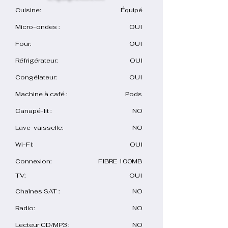
Cuisine:
Équipé
Micro-ondes :
OUI
Four:
OUI
Réfrigérateur:
OUI
Congélateur:
OUI
Machine à café :
Pods
Canapé-lit :
NO
Lave-vaisselle:
NO
Wi-FI:
OUI
Connexion:
FIBRE 100MB
TV:
OUI
Chaînes SAT :
NO
Radio:
NO
Lecteur CD/MP3 :
NO