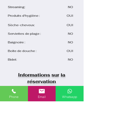
Streaming:
NO
Produits d'hygiène :
OUI
Sèche-cheveux:
OUI
Serviettes de plage :
NO
Baignoire :
NO
Boîte de douche :
OUI
Bidet:
NO
Informations sur la
réservation
Check-in:
15:00
Phone
Email
Whatsapp
10:00
Check-out:
Type
Self
d'enregistrement :