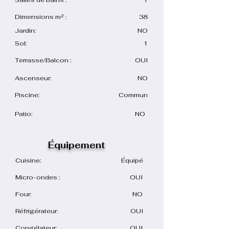
Salles de bains :
1
Dimensions m² :
38
Jardin:
NO
Sol:
1
Terrasse/Balcon :
OUI
Ascenseur:
NO
Piscine:
Commun
Patio:
NO
Équipement
Cuisine:
Équipé
Micro-ondes :
OUI
Four:
NO
Réfrigérateur:
OUI
Congélateur:
OUI