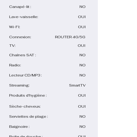
Canapé-lit :
NO
Lave-vaisselle:
OUI
Wi-FI:
OUI
Connexion:
ROUTER 4G/5G
TV:
OUI
Chaînes SAT :
NO
Radio:
NO
Lecteur CD/MP3 :
NO
Streaming:
SmartTV
Produits d'hygiène :
OUI
Sèche-cheveux:
OUI
Serviettes de plage :
NO
Baignoire :
NO
Boîte de douche :
OUI