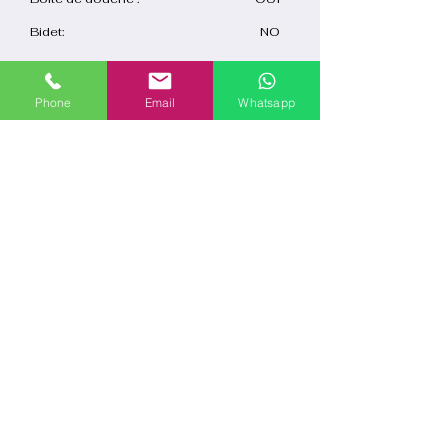
Bidet:
NO
Informations sur la
Phone
Email
Whatsapp
réservation
Check-in:
15:00
10:00
Check-out:
Type
Self
d'enregistrement :
Nombre d'invités :
4
Nettoyage:
€ 0,00
Téléphone:
+34 928 34 57 31
+34 659 89 51 94
E-mail:
reservas@fuerteventuragoldenescape.c