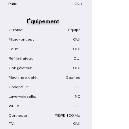
Patio:
OUI
Équipement
Cuisine:
Équipé
Micro-ondes :
OUI
Four:
OUI
Réfrigérateur:
OUI
Congélateur:
OUI
Machine à café :
Gaufres
Canapé-lit :
OUI
Lave-vaisselle:
NO
Wi-FI:
OUI
Connexion:
FIBRE 100 Mo
TV:
OUI