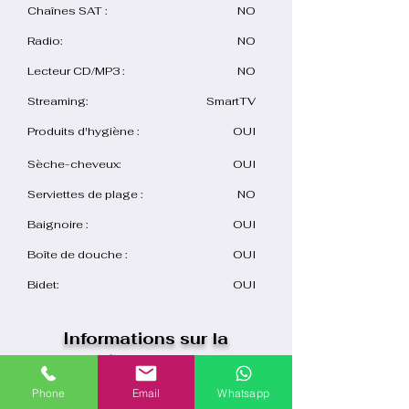
Chaînes SAT :
NO
Radio:
NO
Lecteur CD/MP3 :
NO
Streaming:
SmartTV
Produits d'hygiène :
OUI
Sèche-cheveux:
OUI
Serviettes de plage :
NO
Baignoire :
OUI
Boîte de douche :
OUI
Bidet:
OUI
Informations sur la
réservation
Check-in:
15:00
Phone
Email
Whatsapp