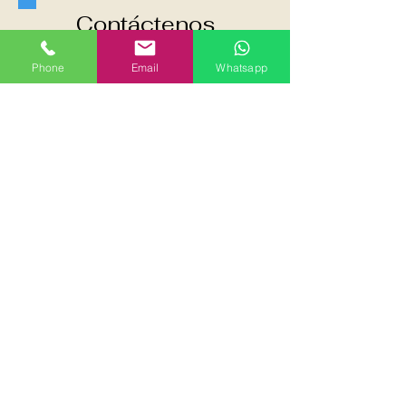
Contáctenos
Phone
Email
Whatsapp
Cell:
+34 602 62 46 87
Mail:
garzanfuerte@gmail.com
Contact us
Cell:
+34 602 62 46 87
Mail: garzanfuerte@gmail.com
Fuerteventura Golden Escape sl 2026©