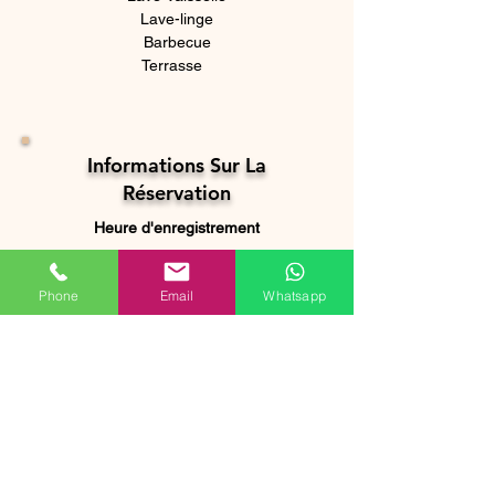
Lave-linge
Barbecue
  Terrasse	
​Informations Sur La
Réservation
Heure d'enregistrement
15:00
/
00:00
Phone
Email
Whatsapp
Heure de départ
10:00
Pour les séjours de plus de 7 nuits, un
jeu de draps supplémentaire est fourni
gratuitement. Toute demande
supplémentaire entraînera des frais
supplémentaires.