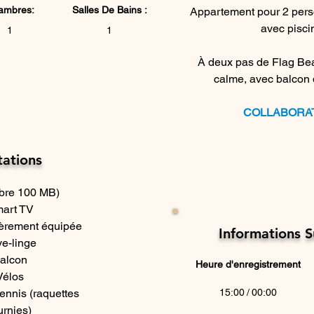
ambres:
Salles De ​Bains :
Appartement pour 2 pers
avec pisc
1
1
À deux pas de Flag Beac
calme, avec balcon d
COLLABORA
ations
ibre 100 MB)
art TV
ièrement équipée
​Informations 
e-linge
alcon
Heure d'enregistrement
Vélos
tennis (raquettes 
15:00
/
00:00
urnies)