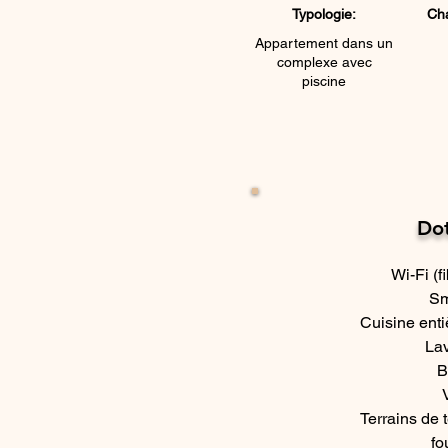
Typologie:
Ch
Appartement dans un
complexe avec
piscine
Dot
Wi-Fi (f
Sm
Cuisine ent
Lav
B
Terrains de 
fo