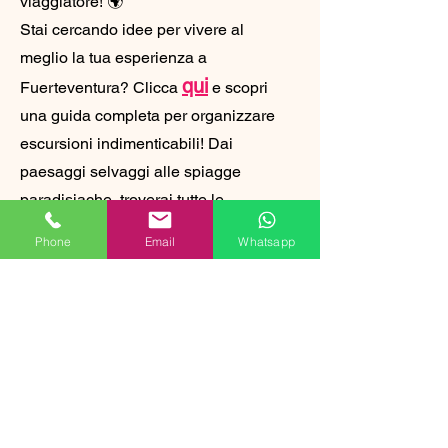
viaggiatore! 🌍
Stai cercando idee per vivere al
meglio la tua esperienza a
qui
Fuerteventura? Clicca
e scopri
una guida completa per organizzare
escursioni indimenticabili! Dai
paesaggi selvaggi alle spiagge
paradisiache, troverai tutte le
informazioni per una gita perfetta
Phone
Email
Whatsapp
sull'isola. Non lasciarti scappare
questa occasione! 🌞🌊
Contatti
Per domande o suggerimenti ti