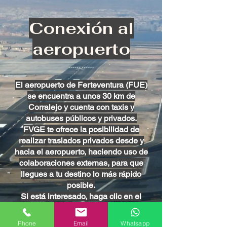
Conexión al
aeropuerto
El aeropuerto de Ferteventura (FUE)
se encuentra a unos 30 km de
Corralejo y cuenta con taxis y
autobuses públicos y privados.
FVGE te ofrece la posibilidad de
realizar traslados privados desde y
hacia el aeropuerto, haciendo uso de
colaboraciones externas, para que
llegues a tu destino lo más rápido
posible.
Si está interesado, haga clic en el
botón y pregunte por disponibilidad.
Phone
Email
Whatsapp