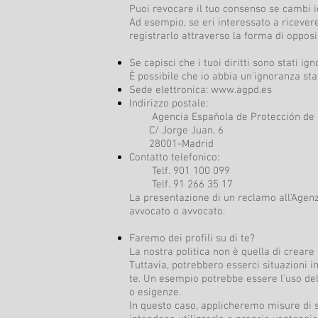
Puoi revocare il tuo consenso se cambi i
Ad esempio, se eri interessato a ricevere 
registrarlo attraverso la forma di opposiz
Se capisci che i tuoi diritti sono stati i
È possibile che io abbia un'ignoranza sta
Sede elettronica:
www.agpd.es
Indirizzo postale:
Agencia Española de Protección de 
C/ Jorge Juan, 6
28001-Madrid
Contatto telefonico:
Telf. 901 100 099
Telf. 91 266 35 17
La presentazione di un reclamo all'Agenz
avvocato o avvocato.
Faremo dei profili su di te?
La nostra politica non è quella di creare p
Tuttavia, potrebbero esserci situazioni in
te. Un esempio potrebbe essere l'uso della
o esigenze.
In questo caso, applicheremo misure di 