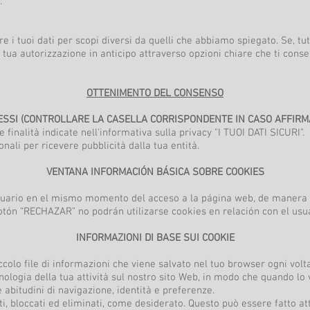
.
are i tuoi dati per scopi diversi da quelli che abbiamo spiegato. Se, tu
 tua autorizzazione in anticipo attraverso opzioni chiare che ti conse
OTTENIMENTO DEL CONSENSO
SSI (CONTROLLARE LA CASELLA CORRISPONDENTE IN CASO AFFIRMA
e finalità indicate nell'informativa sulla privacy "I TUOI DATI SICURI".
onali per ricevere pubblicità dalla tua entità.
VENTANA INFORMACIÓN BÁSICA SOBRE COOKIES
usuario en el mismo momento del acceso a la página web, de manera 
botón “RECHAZAR” no podrán utilizarse cookies en relación con el usu
INFORMAZIONI DI BASE SUI COOKIE
olo file di informazioni che viene salvato nel tuo browser ogni volta 
onologia della tua attività sul nostro sito Web, in modo che quando lo v
 abitudini di navigazione, identità e preferenze.
ti, bloccati ed eliminati, come desiderato. Questo può essere fatto at