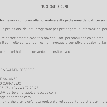
I TUOI DATI SICURI
nformazioni conformi alle normative sulla protezione dei dati persona
la protezione dei dati progettate per proteggere le informazioni per
pire perfettamente cosa faremo con i dati personali che chiediamo.
 il controllo dei tuoi dati, con un linguaggio semplice e opzioni chi
.
formazioni hai delle domande, non esitare a chiederci.
TURA GOLDEN ESCAPE SL
ASE VACANZE
660 CORRALEJO
 65 07 / +34 643 72 72 45
ct@fuerteventuragoldenescape.com
ragoldenescape.com
ormiamo che siamo un'entità registrata nel seguente registro commerci