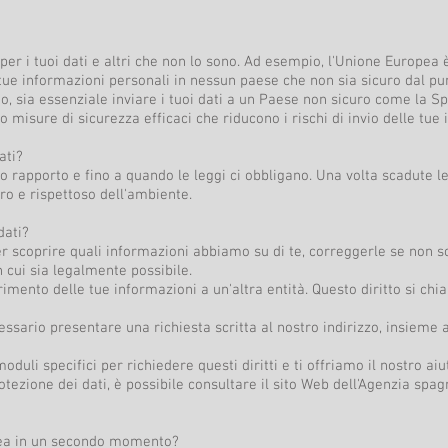
er i tuoi dati e altri che non lo sono. Ad esempio, l'Unione Europea è
 tue informazioni personali in nessun paese che non sia sicuro dal punt
vizio, sia essenziale inviare i tuoi dati a un Paese non sicuro come l
 misure di sicurezza efficaci che riducono i rischi di invio delle tue
ati?
o rapporto e fino a quando le leggi ci obbligano. Una volta scadute le
o e rispettoso dell'ambiente.
dati?
r scoprire quali informazioni abbiamo su di te, correggerle se non s
n cui sia legalmente possibile.
ferimento delle tue informazioni a un'altra entità. Questo diritto si chi
cessario presentare una richiesta scritta al nostro indirizzo, insieme 
oduli specifici per richiedere questi diritti e ti offriamo il nostro ai
protezione dei dati, è possibile consultare il sito Web dell'Agenzia spa
idea in un secondo momento?