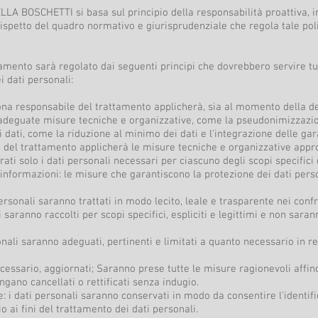
ELLA BOSCHETTI si basa sul principio della responsabilità proattiva, i
ispetto del quadro normativo e giurisprudenziale che regola tale poli
ttamento sarà regolato dai seguenti principi che dovrebbero servire t
 dati personali:
sona responsabile del trattamento applicherà, sia al momento della 
adeguate misure tecniche e organizzative, come la pseudonimizzazio
i dati, come la riduzione al minimo dei dati e l'integrazione delle ga
are del trattamento applicherà le misure tecniche e organizzative appro
ti solo i dati personali necessari per ciascuno degli scopi specifici
e informazioni: le misure che garantiscono la protezione dei dati pers
personali saranno trattati in modo lecito, leale e trasparente nei confr
li saranno raccolti per scopi specifici, espliciti e legittimi e non sar
onali saranno adeguati, pertinenti e limitati a quanto necessario in re
cessario, aggiornati; Saranno prese tutte le misure ragionevoli affinch
ngano cancellati o rettificati senza indugio.
 i dati personali saranno conservati in modo da consentire l'identifi
 ai fini del trattamento dei dati personali.