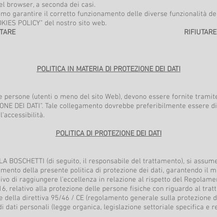
el browser, a seconda dei casi.
siamo garantire il corretto funzionamento delle diverse funzionalità de
OKIES POLICY" del nostro sito web.
RE RIFIUTARE
POLITICA IN MATERIA DI PROTEZIONE DEI DATI
le persone (utenti o meno del sito Web), devono essere fornite tramit
ONE DEI DATI". Tale collegamento dovrebbe preferibilmente essere dis
l'accessibilità.
POLITICA DI PROTEZIONE DEI DATI
LLA BOSCHETTI (di seguito, il responsabile del trattamento), si assu
enimento della presente politica di protezione dei dati, garantendo il
tivo di raggiungere l'eccellenza in relazione al rispetto del Regola
16, relativo alla protezione delle persone fisiche con riguardo al trat
ne della direttiva 95/46 / CE (regolamento generale sulla protezione 
dati personali (legge organica, legislazione settoriale specifica e re