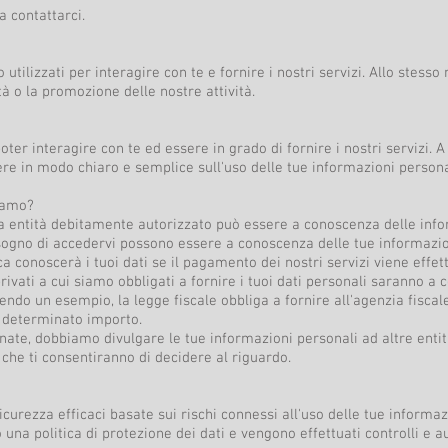
a contattarci.
o utilizzati per interagire con te e fornire i nostri servizi. Allo stes
ità o la promozione delle nostre attività.
oter interagire con te ed essere in grado di fornire i nostri servizi. 
ere in modo chiaro e semplice sull'uso delle tue informazioni persona
iamo?
tra entità debitamente autorizzato può essere a conoscenza delle info
sogno di accedervi possono essere a conoscenza delle tue informazio
ca conoscerà i tuoi dati se il pagamento dei nostri servizi viene effet
rivati ​​a cui siamo obbligati a fornire i tuoi dati personali saranno 
cendo un esempio, la legge fiscale obbliga a fornire all'agenzia fisca
 determinato importo.
onate, dobbiamo divulgare le tue informazioni personali ad altre enti
che ti consentiranno di decidere al riguardo.
curezza efficaci basate sui rischi connessi all'uso delle tue informaz
una politica di protezione dei dati e vengono effettuati controlli e au