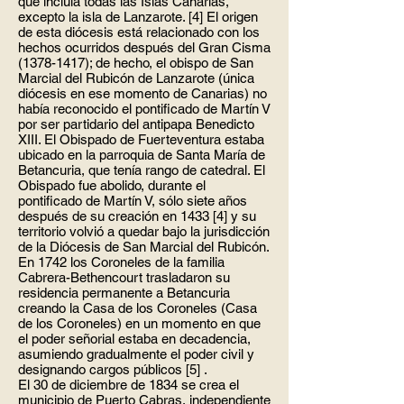
que incluía todas las Islas Canarias,
excepto la isla de Lanzarote. [4] El origen
de esta diócesis está relacionado con los
hechos ocurridos después del Gran Cisma
(1378-1417)
; de hecho, el obispo de San
Marcial del Rubicón de Lanzarote (única
diócesis en ese momento de Canarias) no
había reconocido el pontificado de Martín V
por ser partidario del antipapa Benedicto
XIII. El Obispado de Fuerteventura estaba
ubicado en la parroquia de Santa María de
Betancuria, que tenía rango de catedral. El
Obispado fue abolido, durante el
pontificado de Martín V, sólo siete años
después de su creación en 1433 [4] y su
territorio volvió a quedar bajo la jurisdicción
de la Diócesis de San Marcial del Rubicón.
En 1742 los Coroneles de la familia
Cabrera-Bethencourt trasladaron su
residencia permanente a Betancuria
creando la Casa de los Coroneles (Casa
de los Coroneles) en un momento en que
el poder señorial estaba en decadencia,
asumiendo gradualmente el poder civil y
designando cargos públicos [5] .
El 30 de diciembre de 1834 se crea el
municipio de Puerto Cabras, independiente