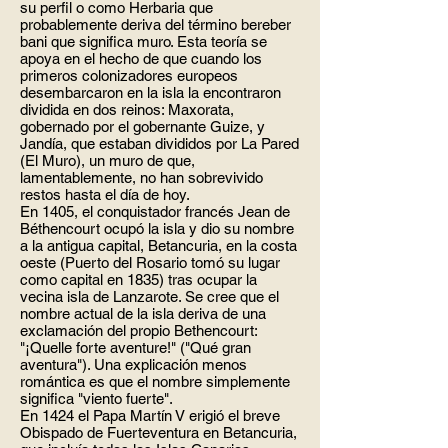
su perfil o como Herbaria que
probablemente deriva del término bereber
bani que significa muro. Esta teoría se
apoya en el hecho de que cuando los
primeros colonizadores europeos
desembarcaron en la isla la encontraron
dividida en dos reinos: Maxorata,
gobernado por el gobernante Guize, y
Jandía, que estaban divididos por La Pared
(El Muro), un muro de que,
lamentablemente, no han sobrevivido
restos hasta el día de hoy.
En 1405, el conquistador francés Jean de
Béthencourt ocupó la isla y dio su nombre
a la antigua capital, Betancuria, en la costa
oeste (Puerto del Rosario tomó su lugar
como capital en 1835) tras ocupar la
vecina isla de Lanzarote. Se cree que el
nombre actual de la isla deriva de una
exclamación del propio Bethencourt:
"¡Quelle forte aventure!" ("Qué gran
aventura"). Una explicación menos
romántica es que el nombre simplemente
significa "viento fuerte".
En 1424 el Papa Martín V erigió el breve
Obispado de Fuerteventura en Betancuria,