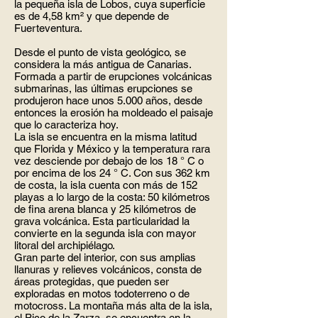
la pequeña isla de Lobos, cuya superficie
es de 4,58 km² y que depende de
Fuerteventura.
Desde el punto de vista geológico, se
considera la más antigua de Canarias.
Formada a partir de erupciones volcánicas
submarinas, las últimas erupciones se
produjeron hace unos 5.000 años, desde
entonces la erosión ha moldeado el paisaje
que lo caracteriza hoy.
La isla se encuentra en la misma latitud
que Florida y México y la temperatura rara
vez desciende por debajo de los 18 ° C o
por encima de los 24 ° C. Con sus 362 km
de costa, la isla cuenta con más de 152
playas a lo largo de la costa: 50 kilómetros
de fina arena blanca y 25 kilómetros de
grava volcánica. Esta particularidad la
convierte en la segunda isla con mayor
litoral del archipiélago.
Gran parte del interior, con sus amplias
llanuras y relieves volcánicos, consta de
áreas protegidas, que pueden ser
exploradas en motos todoterreno o de
motocross. La montaña más alta de la isla,
el Pico de la Zarza, se encuentra en la