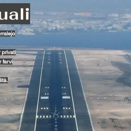
uali
rralejo
 privati
 farvi
ità.