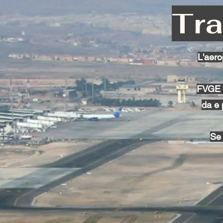
Tra
L'aero
FVGE vi
da e 
Se 