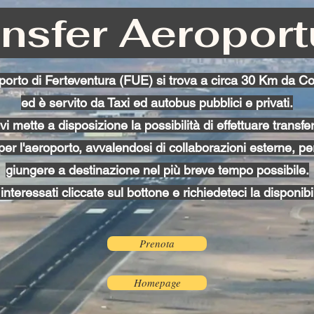
nsfer Aeroport
porto di Ferteventura (FUE) si trova a circa 30 Km da Co
ed è servito da Taxi ed autobus pubblici e privati.
 mette a disposizione la possibilità di effettuare transfer
per l'aeroporto, avvalendosi di collaborazioni esterne, per
giungere a destinazione nel più breve tempo possibile.
interessati cliccate sul bottone e richiedeteci la disponibil
Prenota
Homepage