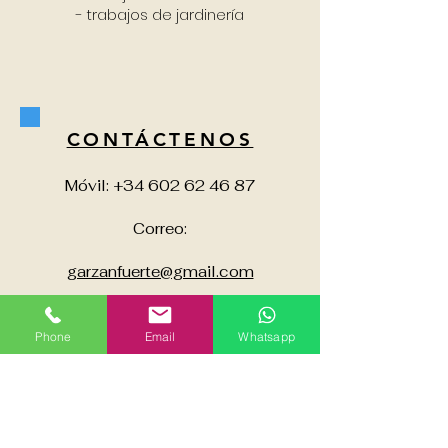
- trabajos de jardinería
CONTÁCTENOS
Móvil:
+34 602 62 46 87
Correo:
garzanfuerte@gmail.com
Phone
Email
Whatsapp
CONTATTACI
Cell.+34
602 62 46 87
Mail:
garzanfuerte@gmail.com