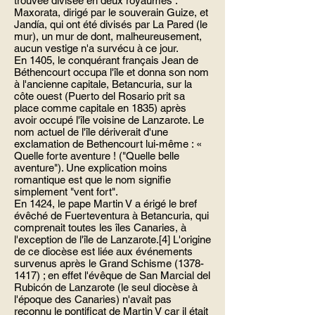
trouvée divisée en deux royaumes :
Maxorata, dirigé par le souverain Guize, et
Jandía, qui ont été divisés par La Pared (le
mur), un mur de dont, malheureusement,
aucun vestige n'a survécu à ce jour.
En 1405, le conquérant français Jean de
Béthencourt occupa l'île et donna son nom
à l'ancienne capitale, Betancuria, sur la
côte ouest (Puerto del Rosario prit sa
place comme capitale en 1835) après
avoir occupé l'île voisine de Lanzarote. Le
nom actuel de l'île dériverait d'une
exclamation de Bethencourt lui-même : «
Quelle forte aventure ! ("Quelle belle
aventure"). Une explication moins
romantique est que le nom signifie
simplement "vent fort".
En 1424, le pape Martin V a érigé le bref
évêché de Fuerteventura à Betancuria, qui
comprenait toutes les îles Canaries, à
l'exception de l'île de Lanzarote.[4] L'origine
de ce diocèse est liée aux événements
survenus après le Grand Schisme
(1378-
1417)
; en effet l'évêque de San Marcial del
Rubicón de Lanzarote (le seul diocèse à
l'époque des Canaries) n'avait pas
reconnu le pontificat de Martin V car il était