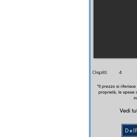
Ospiti:
4
*Il prezzo si riferisce 
proprietà, le spese 
i
Vedi tut
Del