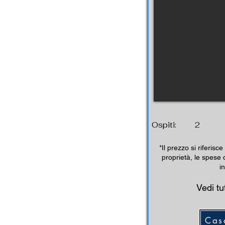
Ospiti:
2
*Il prezzo si riferisce 
proprietà, le spese 
i
Vedi tut
Cas