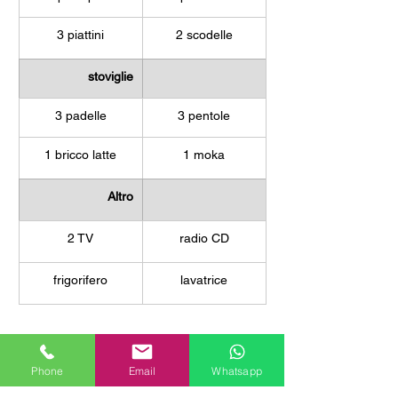
3 piattini
2 scodelle
stoviglie
3 padelle
3 pentole
1 bricco latte
1 moka
Altro
2 TV
radio CD
frigorifero
lavatrice
Biancheria
Phone
Email
Whatsapp